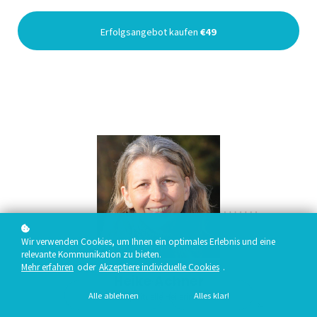
Erfolgsangebot kaufen
€49
Wir verwenden Cookies, um Ihnen ein optimales Erlebnis und eine
relevante Kommunikation zu bieten.
Mehr erfahren
oder
Akzeptiere individuelle Cookies
.
Heike Achner
Alle ablehnen
Alles klar!
Spirituelle Heilerin