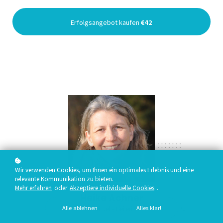
Erfolgsangebot kaufen
€42
Wir verwenden Cookies, um Ihnen ein optimales Erlebnis und eine
relevante Kommunikation zu bieten.
Mehr erfahren
oder
Akzeptiere individuelle Cookies
.
Heike Achner
Alle ablehnen
Alles klar!
Spirituelle Heilerin