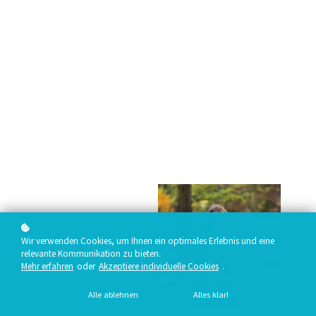
Wir verwenden Cookies, um Ihnen ein optimales Erlebnis und eine
relevante Kommunikation zu bieten.
Mehr erfahren
oder
Akzeptiere individuelle Cookies
.
Alle ablehnen
Alles klar!